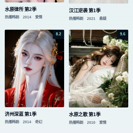
水原律所 第2季
汉江逆袭 第1季
热播韩剧
2014
爱情
热播韩剧
2021
悬疑
8.2
9.6
济州深蓝 第1季
水原之歌 第1季
热播韩剧
2014
奇幻
热播韩剧
2010
爱情