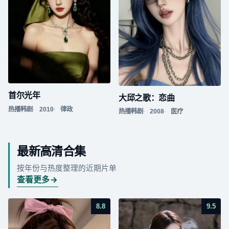
首尔光年
大邱之歌：恋曲
热播韩剧
2010
律政
热播韩剧
2008
医疗
最新高清合集
按年份与热度整理的近期片单
查看更多
8.8
9.5