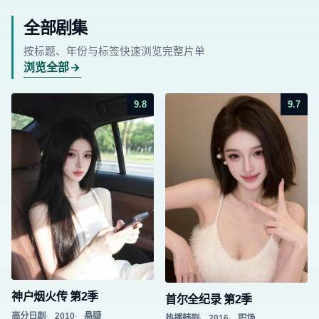
全部剧集
按标题、年份与标签快速浏览完整片单
浏览全部
9.8
9.7
神户烟火传 第2季
首尔全纪录 第2季
高分日剧
2010
悬疑
热播韩剧
2016
职场