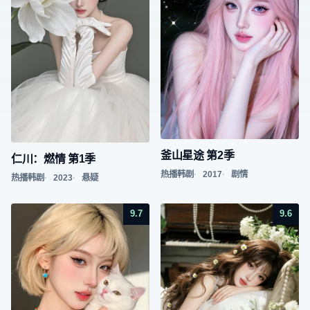
釜山星途 第2季
仁川：燃情 第1季
热播韩剧
2017
剧情
热播韩剧
2023
悬疑
9.7
9.6