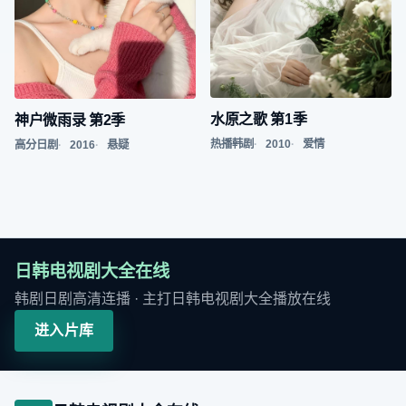
水原之歌 第1季
神户微雨录 第2季
热播韩剧
2010
爱情
高分日剧
2016
悬疑
日韩电视剧大全在线
韩剧日剧高清连播
· 主打
日韩电视剧大全播放在线
进入片库