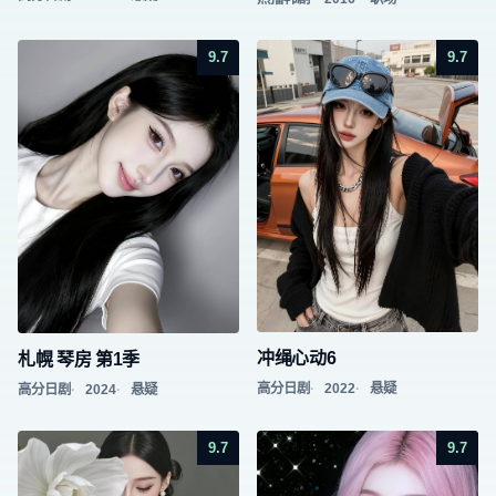
9.7
9.7
冲绳心动6
札幌 琴房 第1季
高分日剧
2022
悬疑
高分日剧
2024
悬疑
9.7
9.7