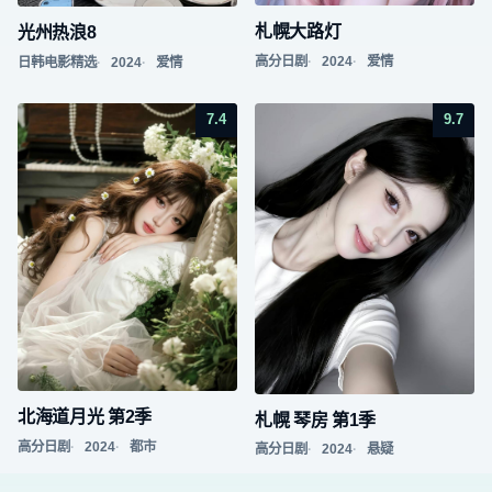
札幌大路灯
光州热浪8
高分日剧
2024
爱情
日韩电影精选
2024
爱情
7.4
9.7
北海道月光 第2季
札幌 琴房 第1季
高分日剧
2024
都市
高分日剧
2024
悬疑