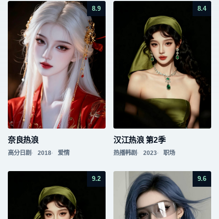
8.9
8.4
奈良热浪
汉江热浪 第2季
高分日剧
2018
爱情
热播韩剧
2023
职场
9.2
9.6