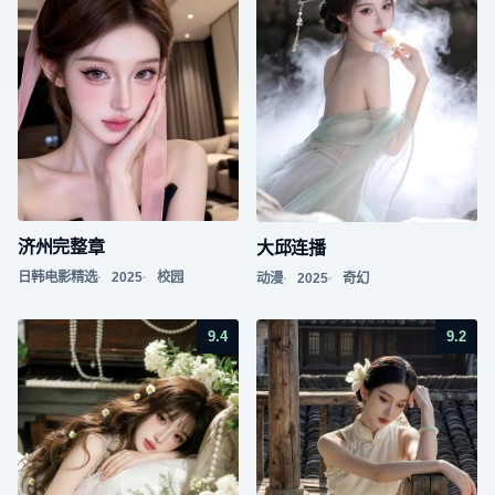
济州完整章
大邱连播
日韩电影精选
2025
校园
动漫
2025
奇幻
9.4
9.2