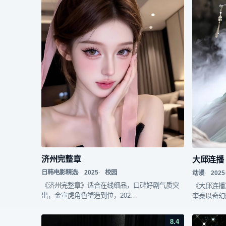
济州完整章
大邱连播
日韩电影精选
2025
校园
动漫
2025
《济州完整章》适合在线细品，口碑好剧气质突
《大邱连播
出，金宣虎角色塑造到位，202…
奎泰以奇幻
8.4