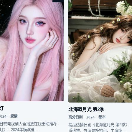
灯
北海道月光 第2季
2024
爱情
高分日剧
2024
都市
日韩电视剧大全播放在线重磅推荐
精品热播日剧《北海道月光 第2季》
灯》：2024年横滨爱…
道热推。导演是枝裕和，主演绫…