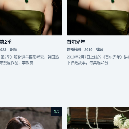
第2季
首尔光年
2023
职场
热播韩剧
2010
律政
 第2季》服化道与摄影考究，韩国热
2010年2月7日上线的《首尔光年》
宋贤旭作品，李敏镐…
下律政故事，每集近42分…
9.5