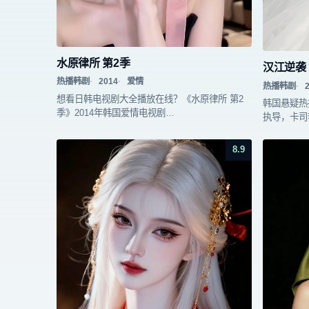
水原律所 第2季
汉江逆袭 
热播韩剧
2014
爱情
热播韩剧
想看日韩电视剧大全播放在线？《水原律所 第2
韩国悬疑热
季》2014年韩国爱情电视剧…
执导，卡司
8.9