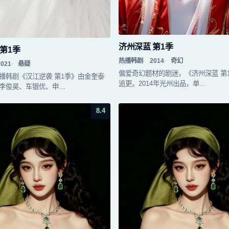
济州深蓝 第1季
第1季
热播韩剧
2014
奇幻
2021
悬疑
偏爱奇幻题材的剧迷，《济州深蓝 第
播韩剧《汉江逆袭 第1季》由金奎泰
追更。2014年光州出品，单…
李俊昊、车银优、申…
8.4