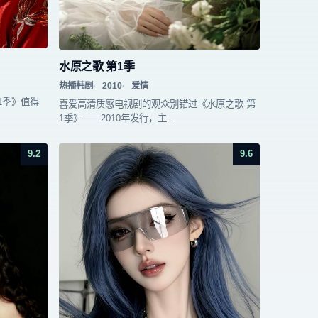
水原之歌 第1季
热播韩剧
2010
爱情
1季》值得
喜爱高清质感电视剧的观众别错过《水原之歌 第
1季》——2010年发行，主…
9.2
9.6