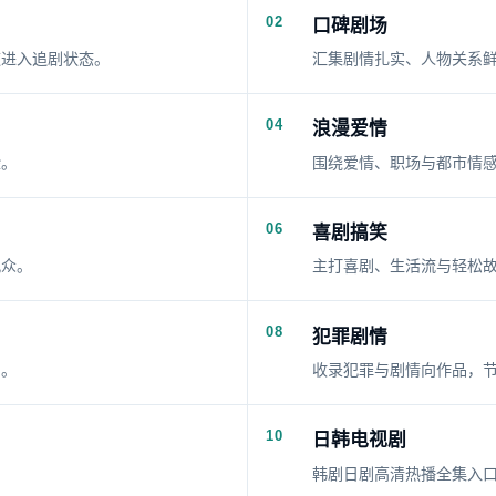
02
口碑剧场
速进入追剧状态。
汇集剧情扎实、人物关系
04
浪漫爱情
验。
围绕爱情、职场与都市情
06
喜剧搞笑
观众。
主打喜剧、生活流与轻松
08
犯罪剧情
出。
收录犯罪与剧情向作品，
10
日韩电视剧
韩剧日剧高清热播全集入