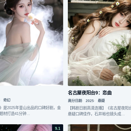
名古屋夜阳台9：恋曲
奇幻
高分日剧
2025
悬疑
》是2025年釜山出品的口碑好剧，金
【韩剧日剧高清连播】《名古屋夜阳
题材打造41分钟…
悬疑口碑佳作，石井裕也镜头成…
9.1