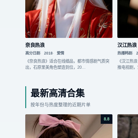
奈良热浪
汉江热浪 
高分日剧
2018
爱情
热播韩剧
《奈良热浪》适合在线细品，都市情感剧气质突
《汉江热浪
出，石原里美角色塑造到位，20…
推电视剧，
最新高清合集
按年份与热度整理的近期片单
8.8