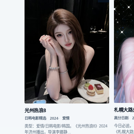
札幌大路
光州热浪8
高分日剧
日韩电影精选
2024
爱情
今日必追，
类型：爱情/日韩电影/韩国。《光州热浪8》2024
《札幌大路
年济州播出，导演李娜静…