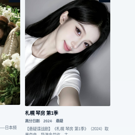
札幌 琴房 第1季
高分日剧
2024
悬疑
——日本频
【悬疑谍战剧】《札幌 琴房 第1季》（2024）取
景奈良，导演金井纮，主…