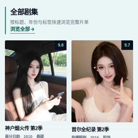
全部剧集
按标题、年份与标签快速浏览完整片单
浏览全部
9.8
9.7
神户烟火传 第2季
首尔全纪录 第2季
高分日剧
2010
悬疑
热播韩剧
2016
职场