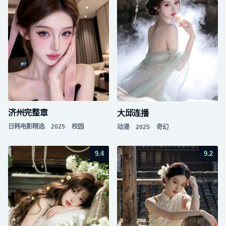
济州完整章
大邱连播
日韩电影精选
2025
校园
动漫
2025
奇幻
9.4
9.2