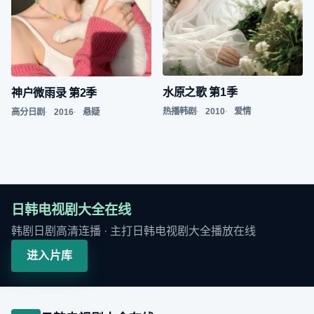
水原之歌 第1季
神户微雨录 第2季
热播韩剧
2010
爱情
高分日剧
2016
悬疑
日韩电视剧大全在线
韩剧日剧高清连播
· 主打
日韩电视剧大全播放在线
进入片库