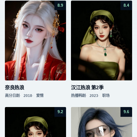
8.9
8.4
奈良热浪
汉江热浪 第2季
高分日剧
2018
爱情
热播韩剧
2023
职场
9.2
9.6