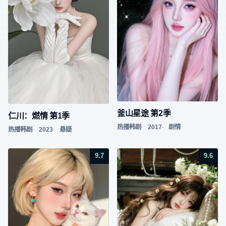
釜山星途 第2季
仁川：燃情 第1季
热播韩剧
2017
剧情
热播韩剧
2023
悬疑
9.7
9.6