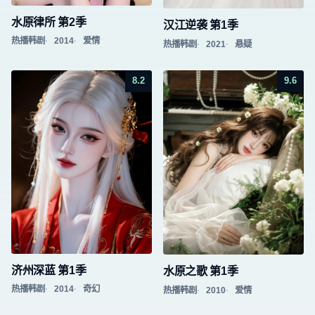
水原律所 第2季
汉江逆袭 第1季
热播韩剧
2014
爱情
热播韩剧
2021
悬疑
8.2
9.6
济州深蓝 第1季
水原之歌 第1季
热播韩剧
2014
奇幻
热播韩剧
2010
爱情