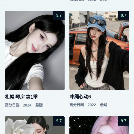
9.7
9.7
冲绳心动6
札幌 琴房 第1季
高分日剧
2022
悬疑
高分日剧
2024
悬疑
9.7
9.7