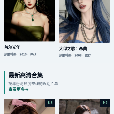
首尔光年
大邱之歌：恋曲
热播韩剧
2010
律政
热播韩剧
2008
医疗
最新高清合集
按年份与热度整理的近期片单
查看更多
8.8
9.5