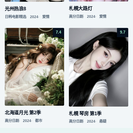
札幌大路灯
光州热浪8
高分日剧
2024
爱情
日韩电影精选
2024
爱情
7.4
9.7
北海道月光 第2季
札幌 琴房 第1季
高分日剧
2024
都市
高分日剧
2024
悬疑